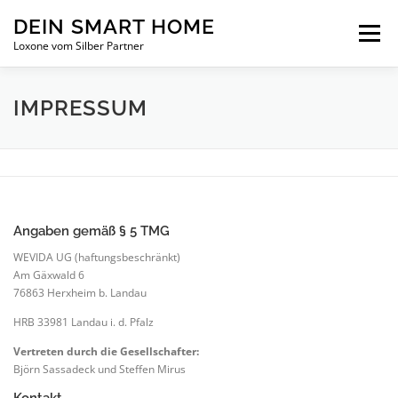
Zum Inhalt springen
DEIN SMART HOME
Menü
Loxone vom Silber Partner
INTELLIGENTES WOHNEN
ÜBER UNS
IMPRESSUM
SERVICE
NEUIGKEITEN
KONTAKT
Angaben gemäß § 5 TMG
WEVIDA UG (haftungsbeschränkt)
Am Gäxwald 6
76863 Herxheim b. Landau
HRB 33981 Landau i. d. Pfalz
Vertreten durch die Gesellschafter:
Björn Sassadeck und Steffen Mirus
Kontakt