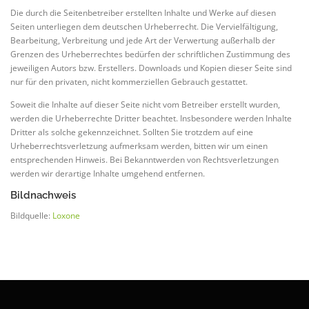
Die durch die Seitenbetreiber erstellten Inhalte und Werke auf diesen
Seiten unterliegen dem deutschen Urheberrecht. Die Vervielfältigung,
Bearbeitung, Verbreitung und jede Art der Verwertung außerhalb der
Grenzen des Urheberrechtes bedürfen der schriftlichen Zustimmung des
jeweiligen Autors bzw. Erstellers. Downloads und Kopien dieser Seite sind
nur für den privaten, nicht kommerziellen Gebrauch gestattet.
Soweit die Inhalte auf dieser Seite nicht vom Betreiber erstellt wurden,
werden die Urheberrechte Dritter beachtet. Insbesondere werden Inhalte
Dritter als solche gekennzeichnet. Sollten Sie trotzdem auf eine
Urheberrechtsverletzung aufmerksam werden, bitten wir um einen
entsprechenden Hinweis. Bei Bekanntwerden von Rechtsverletzungen
werden wir derartige Inhalte umgehend entfernen.
Bildnachweis
Bildquelle:
Loxone