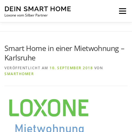
Zum Inhalt springen
DEIN SMART HOME
Menü
Loxone vom Silber Partner
INTELLIGENTES WOHNEN
ÜBER UNS
Smart Home in einer Mietwohnung –
Karlsruhe
SERVICE
NEUIGKEITEN
KONTAKT
VERÖFFENTLICHT AM
10. SEPTEMBER 2018
VON
SMARTHOMER