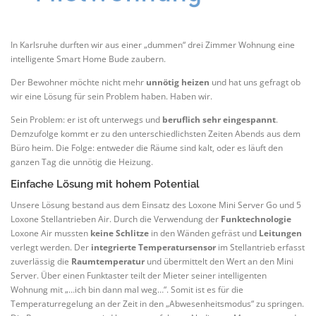
In Karlsruhe durften wir aus einer „dummen“ drei Zimmer Wohnung eine
intelligente Smart Home Bude zaubern.
Der Bewohner möchte nicht mehr
unnötig heizen
und hat uns gefragt ob
wir eine Lösung für sein Problem haben. Haben wir.
Sein Problem: er ist oft unterwegs und
beruflich sehr eingespannt
.
Demzufolge kommt er zu den unterschiedlichsten Zeiten Abends aus dem
Büro heim. Die Folge: entweder die Räume sind kalt, oder es läuft den
ganzen Tag die unnötig die Heizung.
Einfache Lösung mit hohem Potential
Unsere Lösung bestand aus dem Einsatz des Loxone Mini Server Go und 5
Loxone Stellantrieben Air. Durch die Verwendung der
Funktechnologie
Loxone Air mussten
keine Schlitze
in den Wänden gefräst und
Leitungen
verlegt werden. Der
integrierte Temperatursensor
im Stellantrieb erfasst
zuverlässig die
Raumtemperatur
und übermittelt den Wert an den Mini
Server. Über einen Funktaster teilt der Mieter seiner intelligenten
Wohnung mit „…ich bin dann mal weg…“. Somit ist es für die
Temperaturregelung an der Zeit in den „Abwesenheitsmodus“ zu springen.