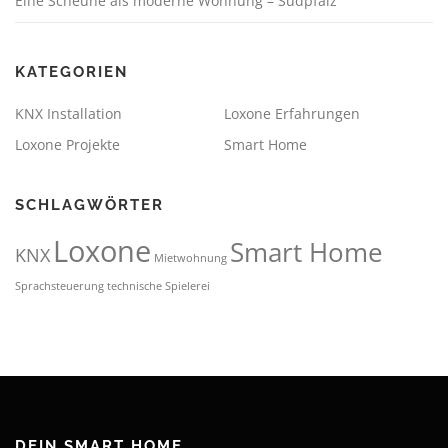
Eine Scheune als moderne Wohnung – Südpfalz
KATEGORIEN
KNX Installation
Loxone Erfahrungen
Loxone Projekte
Smart Home
SCHLAGWÖRTER
Loxone
Smart Home
KNX
Mietwohnung
Sprachsteuerung
technische Spielerei
DEIN SMART HOME