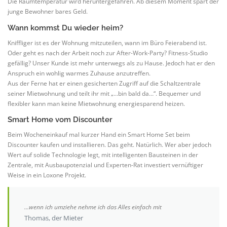
Die Raumtemperatur wird heruntergefahren. Ab diesem Moment spart der
junge Bewohner bares Geld.
Wann kommst Du wieder heim?
Kniffliger ist es der Wohnung mitzuteilen, wann im Büro Feierabend ist.
Oder geht es nach der Arbeit noch zur After-Work-Party? Fitness-Studio
gefällig? Unser Kunde ist mehr unterwegs als zu Hause. Jedoch hat er den
Anspruch ein wohlig warmes Zuhause anzutreffen.
Aus der Ferne hat er einen gesicherten Zugriff auf die Schaltzentrale
seiner Mietwohnung und teilt ihr mit „…bin bald da…“. Bequemer und
flexibler kann man keine Mietwohnung energiesparend heizen.
Smart Home vom Discounter
Beim Wocheneinkauf mal kurzer Hand ein Smart Home Set beim
Discounter kaufen und installieren. Das geht. Natürlich. Wer aber jedoch
Wert auf solide Technologie legt, mit intelligenten Bausteinen in der
Zentrale, mit Ausbaupotenzial und Experten-Rat investiert vernüftiger
Weise in ein Loxone Projekt.
…wenn ich umziehe nehme ich das Alles einfach mit
Thomas, der Mieter